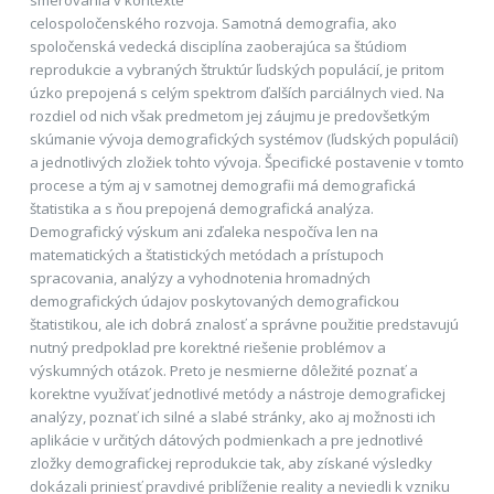
celospoločenského rozvoja. Samotná demografia, ako
spoločenská vedecká disciplína zaoberajúca sa štúdiom
reprodukcie a vybraných štruktúr ľudských populácií, je pritom
úzko prepojená s celým spektrom ďalších parciálnych vied. Na
rozdiel od nich však predmetom jej záujmu je predovšetkým
skúmanie vývoja demografických systémov (ľudských populácií)
a jednotlivých zložiek tohto vývoja. Špecifické postavenie v tomto
procese a tým aj v samotnej demografii má demografická
štatistika a s ňou prepojená demografická analýza.
Demografický výskum ani zďaleka nespočíva len na
matematických a štatistických metódach a prístupoch
spracovania, analýzy a vyhodnotenia hromadných
demografických údajov poskytovaných demografickou
štatistikou, ale ich dobrá znalosť a správne použitie predstavujú
nutný predpoklad pre korektné riešenie problémov a
výskumných otázok. Preto je nesmierne dôležité poznať a
korektne využívať jednotlivé metódy a nástroje demografickej
analýzy, poznať ich silné a slabé stránky, ako aj možnosti ich
aplikácie v určitých dátových podmienkach a pre jednotlivé
zložky demografickej reprodukcie tak, aby získané výsledky
dokázali priniesť pravdivé priblíženie reality a neviedli k vzniku