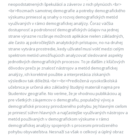
neopodstatnených špekulácií a záverov z nich plynúcich.<br>
<br>Rozmach samotnej demografie a potreby demografického
výskumu priniesol aj snahy o rozvoj demografických metód
využívaných v rámci demografickej analýzy. Čoraz väčšia
dostupnosť a podrobnosť demografických údajov na jednej
strane výrazne rozširuje možnosti aplikácie nielen základných,
ale často aj pokročilejších analytických prístupov, no na druhej
strane vytvára prostredie, kedy užívateľ musí voliť medzi celým
spektrom metód umožňujúcich analyzovať sledované aspekty
jednotlivých demografických procesov. To je ďalším z kľúčových
dôvodov prečo je znalosť nástrojov a metód demografickej
analýzy, ich korektné použitie a interpretácia získaných
výsledkov tak dôležitá.<br><br>Predložená vysokoškolská
učebnica je určená ako základný študijný materiál najmä pre
študentov geografie. No veríme, že je vhodnou publikáciou aj
pre všetkých záujemcov o demografiu, populačný vývoj a
demografické procesy prirodzeného pohybu. Jej hlavným cieľom
je priniesť súhrn hlavných a najčastejšie využívaných nástrojov a
metód používaných v demografickom výskume v rámci
demografickej analýzy spojených s procesmi prirodzeného
pohybu obyvateľstva. Nesnaží sa však o celkový a úplný obraz