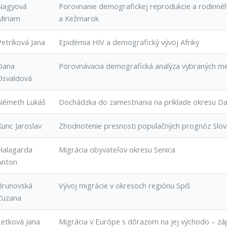
Nagyová
Porovnanie demografickej reprodukcie a rodinn
Miriam
a Kežmarok
Petríková Jana
Epidémia HIV a demografický vývoj Afriky
Dana
Porovnávacia demografická analýza vybraných mes
Osvaldová
Németh Lukáš
Dochádzka do zamestnania na príklade okresu Da
Kunc Jaroslav
Zhodnotenie presnosti populačných prognóz Slove
Halagarda
Migrácia obyvateľov okresu Senica
Anton
Brunovská
Vývoj migrácie v okresoch regiónu Spiš
Zuzana
Letková Jana
Migrácia v Európe s dôrazom na jej východo – zá