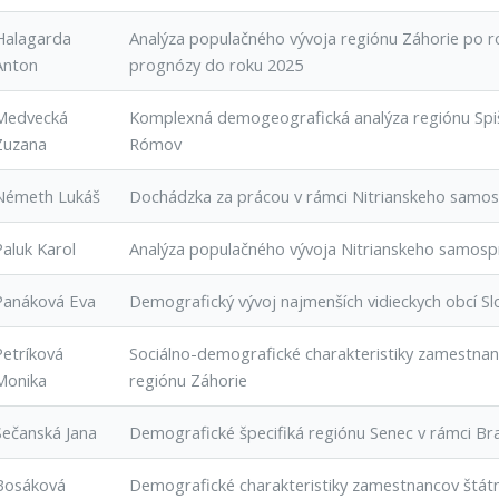
Halagarda
Analýza populačného vývoja regiónu Záhorie po 
Anton
prognózy do roku 2025
Medvecká
Komplexná demogeografická analýza regiónu Spiš
Zuzana
Rómov
Németh Lukáš
Dochádzka za prácou v rámci Nitrianskeho samos
Paluk Karol
Analýza populačného vývoja Nitrianskeho samosp
Panáková Eva
Demografický vývoj najmenších vidieckych obcí S
Petríková
Sociálno-demografické charakteristiky zamestna
Monika
regiónu Záhorie
Sečanská Jana
Demografické špecifiká regiónu Senec v rámci Br
Bosáková
Demografické charakteristiky zamestnancov štátn