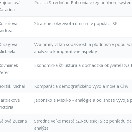
Hajdoniová
Pozícia Stredného Pohronia v regionálnom systé
Katarína
Koreňová
Stratené roky života úmrtím v populácii SR
Andrea
Orságová
Vzájomný vzťah sobášnosti a plodnosti v populáci
Michaela
analýza a komparatívne aspekty
Rovnianek
Ekonomická štruktúra a dochádzka obyvateľstva B
Peter
Bortlík Michal
Komparácia demografického vývoja Indie a Číny
Farbiaková
Japonsko a Mexiko - analógie a odlišnosti vývoja 
Viktória
Gálová Zuzana
Stredne veľké mestá (20-50 tisíc) SR z pohľadu d
analýza