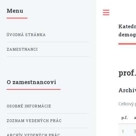
Menu
Toggle
Katedr
demogr
ÚVODNÁ STRÁNKA
ZAMESTNANCI
prof
O zamestnancovi
Archí
Celkový 
OSOBNÉ INFORMÁCIE
p.č.
ZOZNAM VEDENÝCH PRÁC
1
ARCHÍV VEDENÝCH PRÁC