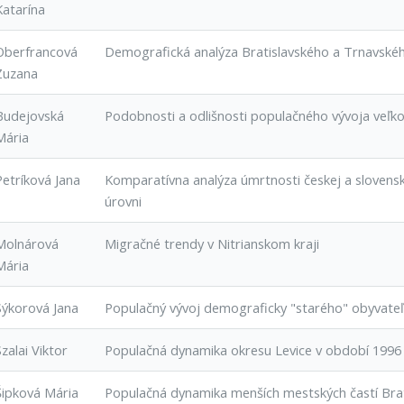
Katarína
Oberfrancová
Demografická analýza Bratislavského a Trnavskéh
Zuzana
Budejovská
Podobnosti a odlišnosti populačného vývoja veľko
Mária
Petríková Jana
Komparatívna analýza úmrtnosti českej a slovensk
úrovni
Molnárová
Migračné trendy v Nitrianskom kraji
Mária
Sýkorová Jana
Populačný vývoj demograficky "starého" obyvate
Szalai Viktor
Populačná dynamika okresu Levice v období 1996
Šipková Mária
Populačná dynamika menších mestských častí Brat