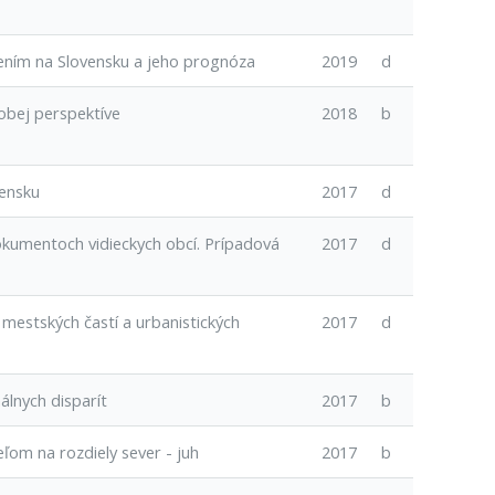
ením na Slovensku a jeho prognóza
2019
d
obej perspektíve
2018
b
vensku
2017
d
okumentoch vidieckych obcí. Prípadová
2017
d
 mestských častí a urbanistických
2017
d
álnych disparít
2017
b
ľom na rozdiely sever - juh
2017
b