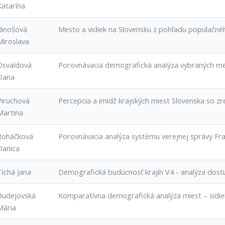
Katarína
Jánošová
Mesto a vidiek na Slovensku z pohľadu populačné
Miroslava
Osvaldová
Porovnávacia demografická analýza vybraných mes
Dana
Piruchová
Percepcia a imidž krajských miest Slovenska so z
Martina
Roháčková
Porovnávacia analýza systému verejnej správy Fr
Danica
Tichá Jana
Demografická budúcnosť krajín V4 - analýza dos
Budejovská
Komparatívna demografická analýza miest – sídie
Mária