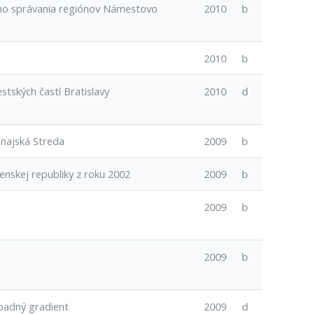
ého správania regiónov Námestovo
2010
b
2010
b
tských častí Bratislavy
2010
d
najská Streda
2009
b
nskej republiky z roku 2002
2009
b
2009
b
2009
b
padný gradient
2009
d