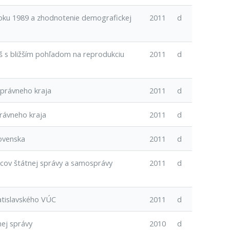
roku 1989 a zhodnotenie demografickej
2011
d
 s bližším pohľadom na reprodukciu
2011
d
právneho kraja
2011
d
rávneho kraja
2011
d
lovenska
2011
d
ncov štátnej správy a samosprávy
2011
d
atislavského VÚC
2011
d
ej správy
2010
d