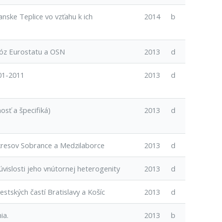
nske Teplice vo vzťahu k ich
2014
b
nóz Eurostatu a OSN
2013
d
001-2011
2013
d
sť a špecifiká)
2013
d
okresov Sobrance a Medzilaborce
2013
d
úvislosti jeho vnútornej heterogenity
2013
d
tských častí Bratislavy a Košíc
2013
d
ia.
2013
b