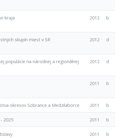
o kraja
2012
b
stných skupín miest v SR
2012
d
ej populácie na národnej a regionálnej
2012
d
2011
b
ľstva okresov Sobrance a Medzilaborce
2011
b
 - 2025
2011
b
islavy
2011
b