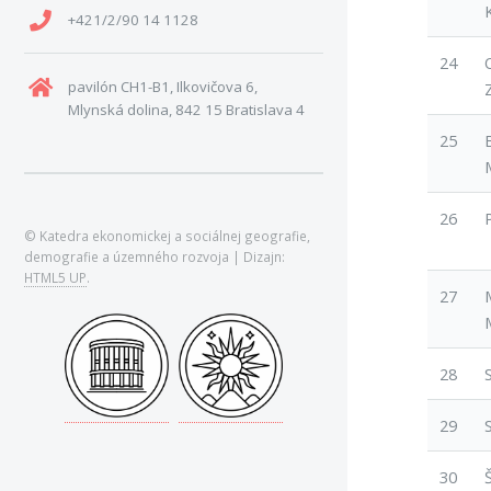
+421/2/90 14 1128
24
pavilón CH1-B1, Ilkovičova 6,
Mlynská dolina, 842 15 Bratislava 4
25
26
© Katedra ekonomickej a sociálnej geografie,
demografie a územného rozvoja | Dizajn:
HTML5 UP
.
27
28
29
30