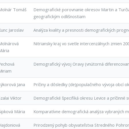
Molnár Tomáš
Demografické porovnanie okresov Martin a Turčia
geografickým odlišnostiam
Kunc Jaroslav
Analýza kvality a presnosti demografických prog
Molnárová
Nitriansky kraj vo svetle intercenzálnych zmien 2
Mária
Pechová
Demografický vývoj Oravy (vnútorná diferencovano
Miriam
Sýkorová Jana
Príčiny a dôsledky (de)populačného vývoja obcí 
Szalai Viktor
Demografické špecifiká okresu Levice a príčinné s
Šipková Mária
Komparatívne demografická analýza vybraných mes
Hajdoniová
Prirodzený pohyb obyvateľstva Stredného Pohron