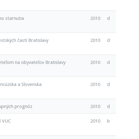
ho starnutia
2010
d
tských častí Bratislavy
2010
d
reteľom na obyvateľov Bratislavy
2010
d
ancúzska a Slovenska
2010
d
tupných prognóz
2010
d
l VUC
2010
b