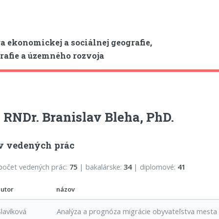
a ekonomickej a sociálnej geografie,
afie a územného rozvoja
. RNDr. Branislav Bleha, PhD.
v vedených prác
počet vedených prác:
75
| bakalárske:
34
| diplomové:
41
autor
názov
Slavíková
Analýza a prognóza migrácie obyvateľstva mesta