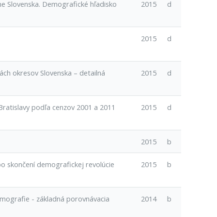
me Slovenska. Demografické hľadisko
2015
d
2015
d
ách okresov Slovenska – detailná
2015
d
ratislavy podľa cenzov 2001 a 2011
2015
d
2015
b
po skončení demografickej revolúcie
2015
b
emografie - základná porovnávacia
2014
b