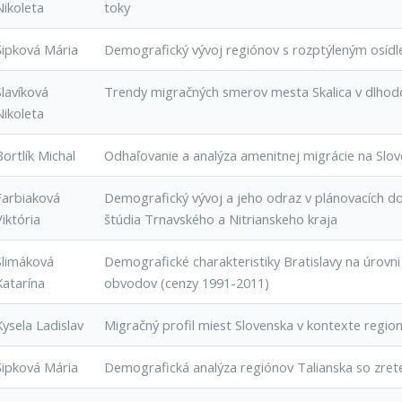
Nikoleta
toky
Šipková Mária
Demografický vývoj regiónov s rozptýleným osídl
Slavíková
Trendy migračných smerov mesta Skalica v dlhod
Nikoleta
Bortlík Michal
Odhaľovanie a analýza amenitnej migrácie na Slo
Farbiaková
Demografický vývoj a jeho odraz v plánovacích d
Viktória
štúdia Trnavského a Nitrianskeho kraja
Slimáková
Demografické charakteristiky Bratislavy na úrovni
Katarína
obvodov (cenzy 1991-2011)
Kysela Ladislav
Migračný profil miest Slovenska v kontexte region
Šipková Mária
Demografická analýza regiónov Talianska so zrete