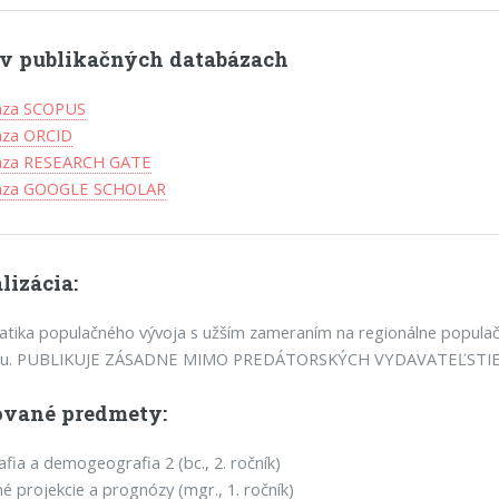
l v publikačných databázach
áza SCOPUS
áza ORCID
áza RESEARCH GATE
báza GOOGLE SCHOLAR
lizácia:
tika populačného vývoja s užším zameraním na regionálne populač
iu. PUBLIKUJE ZÁSADNE MIMO PREDÁTORSKÝCH VYDAVATEĽSTIE
vané predmety:
ia a demogeografia 2 (bc., 2. ročník)
é projekcie a prognózy (mgr., 1. ročník)