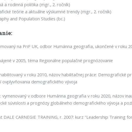
á a rodinná politika (mgr., 2. ročník)
ické teórie a aktuálne výskumné trendy (mgr., 2. ročník)
hy and Population Studies (bc.)
anie:
omovaný na PriF UK, odbor Humánna geografia, ukončené v roku 2
ájené v 2005, téma Regionálne populačné prognózovanie
habilitovaný v roku 2010, názov habilitačnej práce: Demografické 
í ovplyvňovania demografického vývoja
: vymenovaný v odbore Humánna geografia v roku 2020, názov inau
cké súvislosti a prognózy globálneho demografického vývoja a pozí
t DALE CARNEGIE TRAINING, r. 2007: kurz "Leadership Training for