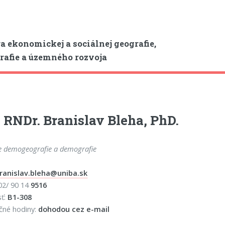
a ekonomickej a sociálnej geografie,
afie a územného rozvoja
. RNDr. Branislav Bleha, PhD.
e demogeografie a demografie
ranislav.bleha@uniba.sk
 02/ 90 14
9516
sť:
B1-308
čné hodiny:
dohodou cez e-mail