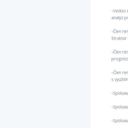
-Vedúci 
analýz p
-Člen ri
štruktúr
-Člen ri
prognózy
-Člen ri
s využit
-Spoluau
-Spoluau
-Spoluau