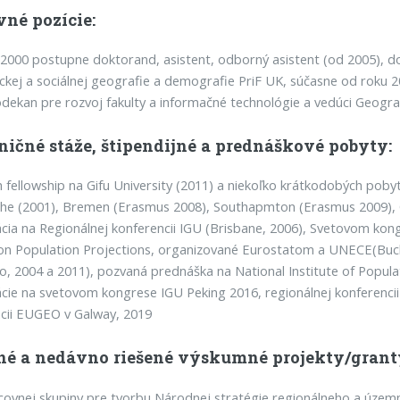
vné pozície:
2000 postupne doktorand, asistent, odborný asistent (od 2005), d
kej a sociálnej geografie a demografie PriF UK, súčasne od roku
dekan pre rozvoj fakulty a informačné technológie a vedúci Geograf
ničné stáže, štipendijné a prednáškové pobyty:
 fellowship na Gifu University (2011) a niekoľko krátkodobých poby
ahe (2001), Bremen (Erasmus 2008), Southapmton (Erasmus 2009),
cia na Regionálnej konferencii IGU (Brisbane, 2006), Svetovom ko
on Population Projections, organizované Eurostatom a UNECE(Buch
o, 2004 a 2011), pozvaná prednáška na National Institute of Popula
cie na svetovom kongrese IGU Peking 2016, regionálnej konferenci
cii EUGEO v Galway, 2019
né a nedávno riešené výskumné projekty/grant
covnej skupiny pre tvorbu Národnej stratégie regionálneho a územ