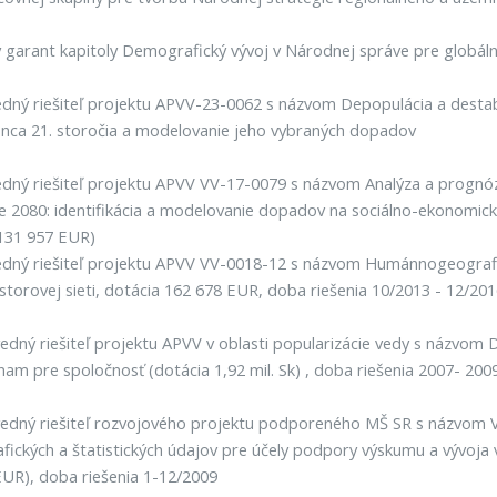
garant kapitoly Demografický vývoj v Národnej správe pre globál
ný riešiteľ projektu APVV-23-0062 s názvom Depopulácia a destabi
nca 21. storočia a modelovanie jeho vybraných dopadov
ný riešiteľ projektu APVV VV-17-0079 s názvom Analýza a prognóz
e 2080: identifikácia a modelovanie dopadov na sociálno-ekonomickú
131 957 EUR)
ný riešiteľ projektu APVV VV-0018-12 s názvom Humánnogeografické
storovej sieti, dotácia 162 678 EUR, doba riešenia 10/2013 - 12/20
dný riešiteľ projektu APVV v oblasti popularizácie vedy s názvom 
znam pre spoločnosť (dotácia 1,92 mil. Sk) , doba riešenia 2007- 200
dný riešiteľ rozvojového projektu podporeného MŠ SR s názvom V
ických a štatistických údajov pre účely podpory výskumu a vývoja v 
 EUR), doba riešenia 1-12/2009