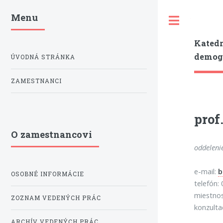
Menu
Toggle
Katedr
demogr
ÚVODNÁ STRÁNKA
ZAMESTNANCI
prof
O zamestnancovi
oddeleni
e-mail:
b
OSOBNÉ INFORMÁCIE
telefón:
miestno
ZOZNAM VEDENÝCH PRÁC
konzulta
ARCHÍV VEDENÝCH PRÁC