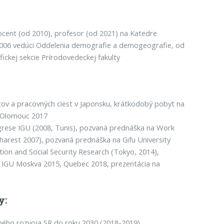
ocent (od 2010), profesor (od 2021) na Katedre
 2006 vedúci Oddelenia demografie a demogeografie, od
ickej sekcie Prírodovedeckej fakulty
tov a pracovných ciest v Japonsku, krátkodobý pobyt na
 Olomouc 2017
ngrese IGU (2008, Tunis), pozvaná prednáška na Work
arest 2007), pozvaná prednáška na Gifu University
tion and Social Security Research (Tokyo, 2014),
i IGU Moskva 2015, Quebec 2018, prezentácia na
y:
ného rozvoja SR do roku 2030 (2018-2019)