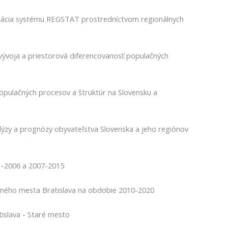
rifikácia systému REGSTAT prostredníctvom regionálnych
 vývoja a priestorová diferencovanosť populačných
populačných procesov a štruktúr na Slovensku a
lýzy a prognózy obyvateľstva Slovenska a jeho regiónov
 -2006 a 2007-2015
avného mesta Bratislava na obdobie 2010-2020
tislava - Staré mesto