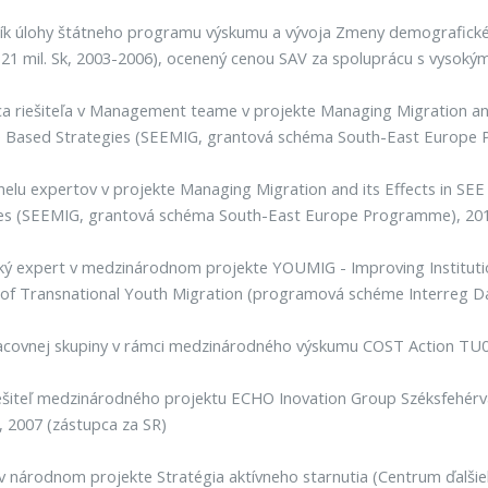
k úlohy štátneho programu výskumu a vývoja Zmeny demografického
 21 mil. Sk, 2003-2006), ocenený cenou SAV za spoluprácu s vysokým
a riešiteľa v Management teame v projekte Managing Migration and
e Based Strategies (SEEMIG, grantová schéma South-East Europe
nelu expertov v projekte Managing Migration and its Effects in S
ies (SEEMIG, grantová schéma South-East Europe Programme), 20
ý expert v medzinárodnom projekte YOUMIG - Improving Institutio
of Transnational Youth Migration (programová schéme Interreg Da
acovnej skupiny v rámci medzinárodného výskumu COST Action TU0
ešiteľ medzinárodného projektu ECHO Inovation Group Széksfehérv
 2007 (zástupca za SR)
v národnom projekte Stratégia aktívneho starnutia (Centrum ďalšie