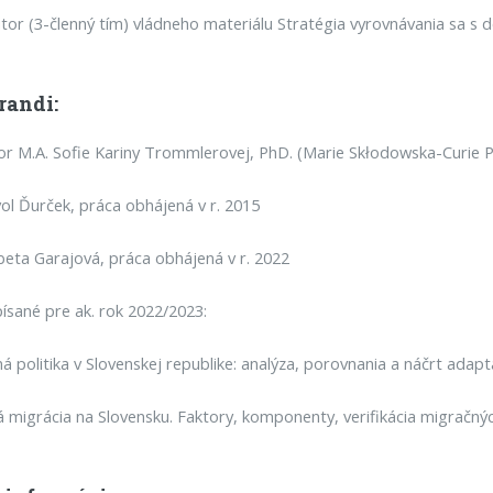
tor (3-členný tím) vládneho materiálu Stratégia vyrovnávania sa 
randi:
or M.A. Sofie Kariny Trommlerovej, PhD. (Marie Skłodowska-Curie P
ol Ďurček, práca obhájená v r. 2015
beta Garajová, práca obhájená v r. 2022
ísané pre ak. rok 2022/2023:
á politika v Slovenskej republike: analýza, porovnania a náčrt adap
 migrácia na Slovensku. Faktory, komponenty, verifikácia migračných