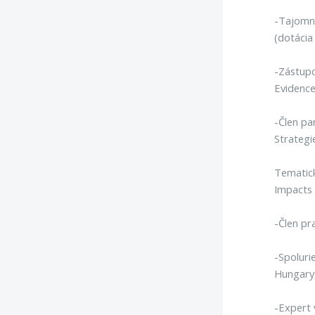
-Tajomní
(dotácia
-Zástupc
Evidenc
-Člen pa
Strateg
Tematick
Impacts 
-Člen pr
-Spoluri
Hungary,
-Expert 