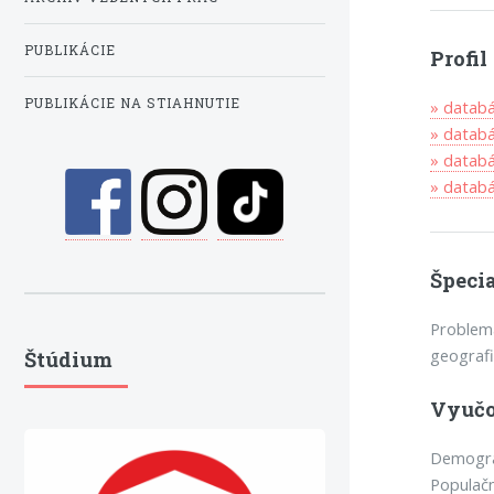
PUBLIKÁCIE
Profi
PUBLIKÁCIE NA STIAHNUTIE
» datab
» datab
» datab
» data
Špecia
Problema
geograf
Štúdium
Vyučo
Demograf
Populačn