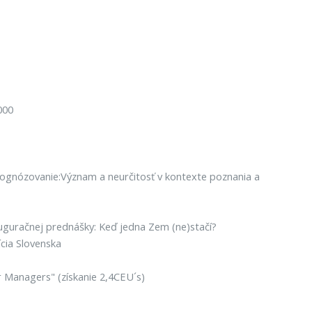
000
prognózovanie:Význam a neurčitosť v kontexte poznania a
guračnej prednášky: Keď jedna Zem (ne)stačí?
cia Slovenska
 Managers" (získanie 2,4CEU´s)