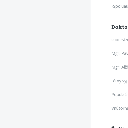
-Spoluau
Dokto
supervíz
Mgr. Pav
Mgr. Alž
témy vyp
Populačn
Vnútorná