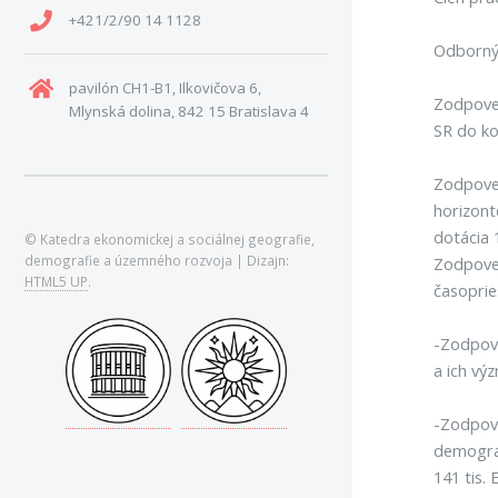
+421/2/90 14 1128
Odborný 
pavilón CH1-B1, Ilkovičova 6,
Zodpoved
Mlynská dolina, 842 15 Bratislava 4
SR do ko
Zodpoved
horizont
dotácia 
© Katedra ekonomickej a sociálnej geografie,
demografie a územného rozvoja | Dizajn:
Zodpoved
HTML5 UP
.
časoprie
-Zodpove
a ich vý
-Zodpove
demograf
141 tis.