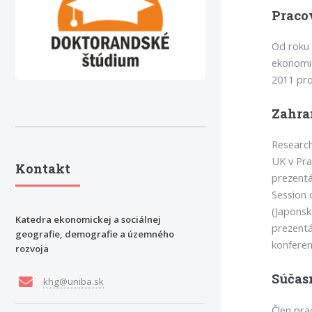
Praco
Od roku 
ekonomic
2011 pro
Zahra
Research
UK v Pr
Kontakt
prezentá
Session 
(Japonsk
Katedra ekonomickej a sociálnej
prezentá
geografie, demografie a územného
konferen
rozvoja
Súčas
khg@uniba.sk
Člen pra