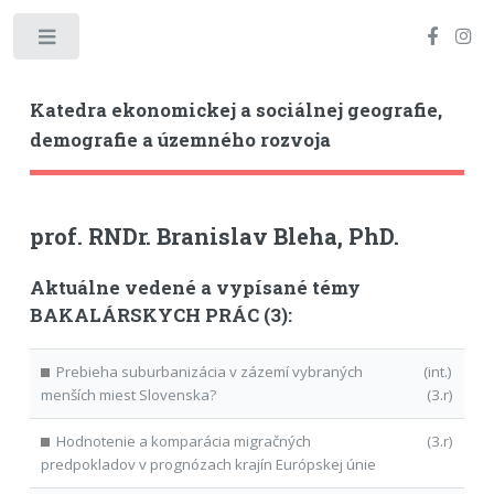
Toggle
Katedra ekonomickej a sociálnej geografie,
demografie a územného rozvoja
prof. RNDr. Branislav Bleha, PhD.
Aktuálne vedené a vypísané témy
BAKALÁRSKYCH PRÁC (3):
Prebieha suburbanizácia v zázemí vybraných
(int.)
menších miest Slovenska?
(3.r)
Hodnotenie a komparácia migračných
(3.r)
predpokladov v prognózach krajín Európskej únie