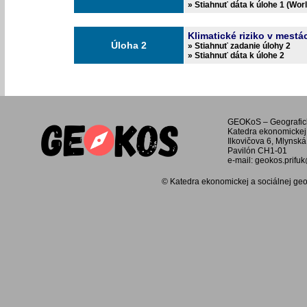
» Stiahnuť dáta k úlohe 1 (Wo
Klimatické riziko v mestá
Úloha 2
» Stiahnuť zadanie úlohy 2
» Stiahnuť dáta k úlohe 2
GEOKoS – Geografic
Katedra ekonomickej 
Ilkovičova 6, Mlynská
Pavilón CH1-01
e-mail: geokos.prifu
© Katedra ekonomickej a sociálnej geog