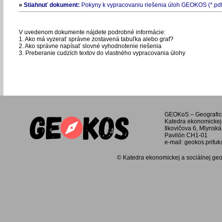
»
Stiahnuť dokument:
Pokyny k vypracovaniu riešenia úloh GEOKOS (*.pdf
V uvedenom dokumente nájdete podrobné informácie:
1. Ako má vyzerať správne zostavená tabuľka alebo graf?
2. Ako správne napísať slovné vyhodnotenie riešenia
3. Preberanie cudzích textov do vlastného vypracovania úlohy
GEOKoS – Geografic
Katedra ekonomickej 
Ilkovičova 6, Mlynská
Pavilón CH1-01
e-mail: geokos.prifu
© Katedra ekonomickej a sociálnej geog